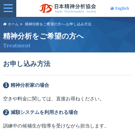
English
日本精神分
ホーム
精神分析をご希望の方へ-お申し込み方法
析協会
精神分析をご希望の方へ
Treatment
お申し込み方法
1
精神分析家の場合
空きや料金に関しては、直接お尋ねください。
2
減額システムを利用される場合
訓練中の候補生が指導を受けながら担当します。