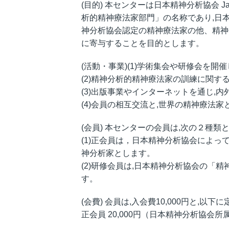
(目的) 本センターは日本精神分析協会 Japan
析的精神療法家部門」の名称であり,日
神分析協会認定の精神療法家の他、精神
に寄与することを目的とします。
(活動・事業)(1)学術集会や研修会を
(2)精神分析的精神療法家の訓練に関す
(3)出版事業やインターネットを通じ,
(4)会員の相互交流と,世界の精神療法
(会員) 本センターの会員は,次の２種類
(1)正会員は，日本精神分析協会によ
神分析家とします。
(2)研修会員は,日本精神分析協会の「
す。
(会費) 会員は,入会費10,000円と,
正会員 20,000円（日本精神分析協会所属の