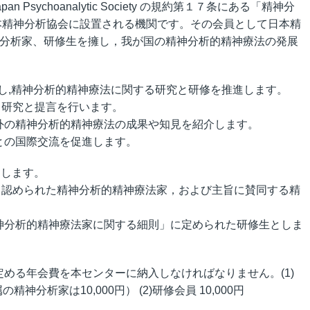
 Psychoanalytic Society の規約第１７条にある「精神分
本精神分析協会に設置される機関です。その会員として日本精
分析家、研修生を擁し，我が国の精神分析的精神療法の発展
開催し,精神分析的精神療法に関する研究と研修を推進します。
る研究と提言を行います。
内外の精神分析的精神療法の成果や知見を紹介します。
家との国際交流を促進します。
とします。
って認められた精神分析的精神療法家，および主旨に賛同する精
精神分析的精神療法家に関する細則」に定められた研修生としま
以下に定める年会費を本センターに納入しなければなりません。(1)
精神分析家は10,000円） (2)研修会員 10,000円